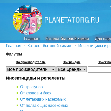
Главная
Каталог бытовой химии
Для пар
Главная
Каталог бытовой химии
Инсектициды и р
Фильтры
По производителям
По брендам
Поиск по
Инсектициды и репеленты
От грызунов
От клопов и блох
От летающих насекомых
От ползающих насекомых