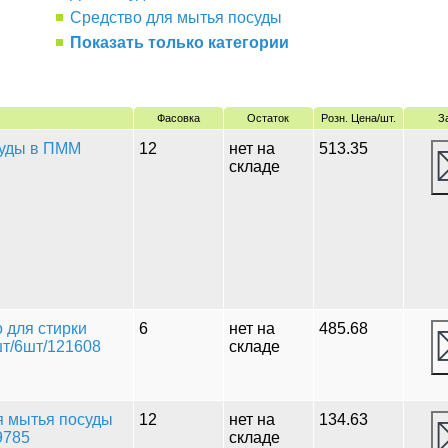
Средство для мытья посуды
Показать только категории
Фасовка
Остаток
Розн. Цена/шт.
З
суды в ПММ
12
нет на
513.35
складе
 для стирки
6
нет на
485.68
шт/6шт/121608
складе
я мытья посуды
12
нет на
134.63
9785
складе