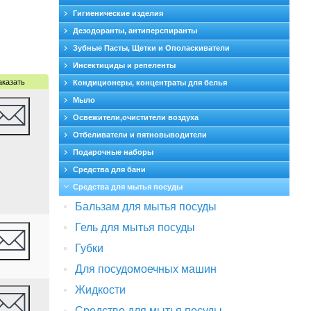
Гигиенические изделия
Дезодоранты, антиперспиранты
Зубные Пасты, Щетки и Ополаскиватели
Инсектициды и репеленты
аказать
Кондиционеры, концентраты для белья
Мыло
Освежители,очистители воздуха
Отбеливатели и пятновыводители
Подарочные наборы
Средства для бани
Средства для мытья посуды
Бальзам для мытья посуды
Гель для мытья посуды
Губки
Для посудомоечных машин
Жидкости
Средство для мытья посуды