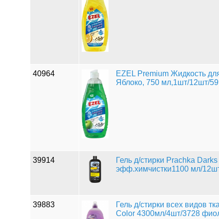
40964
EZEL Premium Жидкость дл
Яблоко, 750 мл,1шт/12шт/5
39914
Гель д/стирки Prachka Darks
эфф.химчистки1100 мл/12шт
39883
Гель д/стирки всех видов тк
Color 4300мл/4шт/3728 фио