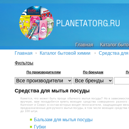
Главная
Каталог быт
Главная
Каталог бытовой химии
Средства для
Фильтры
По производителям
По брендам
П
Средства для мытья посуды
Кажется, что может быть проще обычного мытья посуды? Но в зависимости
вручную, вам понадобится купить моющие средства совершенно разного 
Калгонит и Сомат, в состав которых входят пеногасители, защищающие м
предназначенных
для ручного мытья посуды
, в том числе моющие средства т
до 100 штук.
Бальзам для мытья посуды
Губки