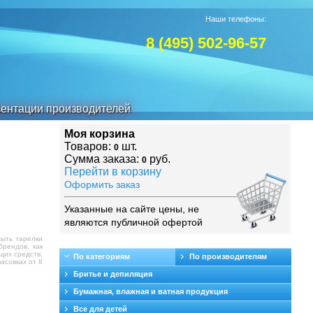
Наши телефоны:
8 (495) 502-96-57
ентации производителей
Моя корзина
Товаров:
шт.
0
Сумма заказа:
руб.
0
Перейти в корзину
Оформить заказ
Указанные на сайте цены, не
являются публичной офертой
мыть тарелки
брендов, как
щих средств,
По категориям
По производителям
асовках от 8
Бритье и депиляция
Бумажная, влажная и ватная продукция
Все для детей