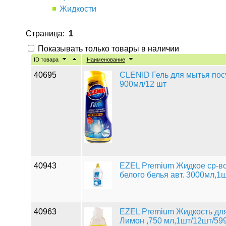
Жидкости
Страница:
1
Показывать только товары в наличии
ID товара
Наименование
40695
CLENID Гель для мытья по
900мл/12 шт
40943
EZEL Premium Жидкое ср-во
белого белья авт. 3000мл,1
40963
EZEL Premium Жидкость дл
Лимон ,750 мл,1шт/12шт/59