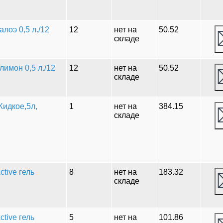
лоэ 0,5 л./12
12
нет на
50.52
складе
лимон 0,5 л./12
12
нет на
50.52
складе
идкое,5л,
1
нет на
384.15
складе
tive гель
8
нет на
183.32
складе
tive гель
5
нет на
101.86