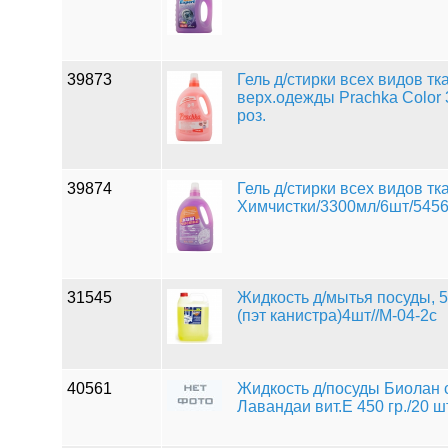
39873
Гель д/стирки всех видов тк
верх.одежды Prachka Color
роз.
39874
Гель д/стирки всех видов т
Химчистки/3300мл/6шт/5456
31545
Жидкость д/мытья посуды, 5
(пэт канистра)4шт//М-04-2с
40561
Жидкость д/посуды Биолан с
Лавандаи вит.Е 450 гр./20 ш