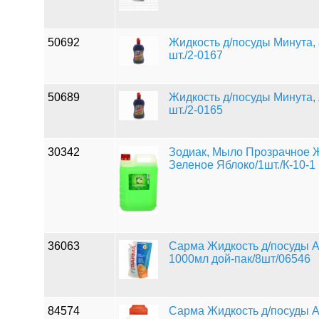
50692
Жидкость д/посуды Минута, а
шт./2-0167
50689
Жидкость д/посуды Минута, 
шт./2-0165
30342
Зодиак, Мыло Прозрачное Ж
Зеленое Яблоко/1шт./К-10-1
36063
Сарма Жидкость д/посуды Ac
1000мл дой-пак/8шт/06546
84574
Сарма Жидкость д/посуды Ac