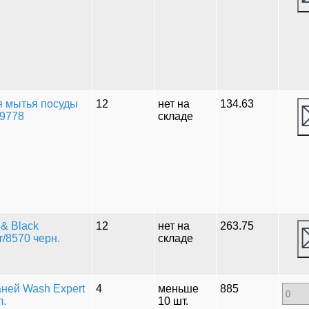
я мытья посуды
12
нет на
134.63
99778
складе
 & Black
12
нет на
263.75
/8570 черн.
складе
аней Wash Expert
4
меньше
885
л.
10 шт.