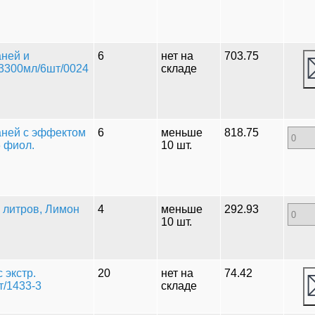
аней и
6
нет на
703.75
 3300мл/6шт/0024
складе
каней с эффектом
6
меньше
818.75
 фиол.
10 шт.
 литров, Лимон
4
меньше
292.93
10 шт.
 экстр.
20
нет на
74.42
т/1433-3
складе