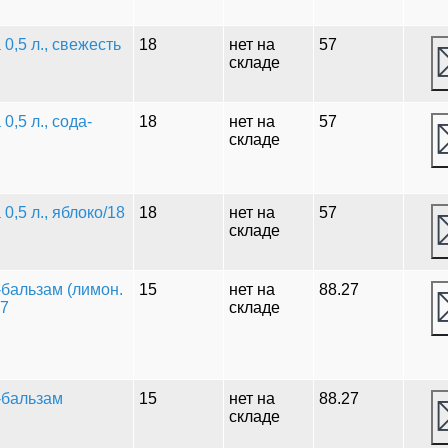
0,5 л., свежесть
18
нет на
57
складе
,5 л., сода-
18
нет на
57
складе
,5 л., яблоко/18
18
нет на
57
складе
-бальзам (лимон.
15
нет на
88.27
57
складе
-бальзам
15
нет на
88.27
складе