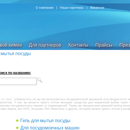
О компании
|
Наши партнеры
|
Вакансии
овой химии
Для партнеров
Контакты
Прайсы
През
 мытья посуды
оиск по названию:
 от того, собираетесь ли вы воспользоваться посудомоечной машиной или предпочтете 
качества. У нас вы можете купить оптом
моющие средства для машинной мойки
таких 
еханизмы посудомоечных машин от повреждений. Также мы предлагаем широкий выбор мою
аких марок, как АОS, Золушка, Pril, Пемолюкс и других, которые можно купить оптом в расф
Гель для мытья посуды
Для посудомоечных машин