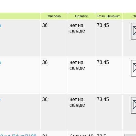
Фасовка
Остаток
Розн. Цена/шт.
З
а
36
нет на
73.45
складе
а
36
нет на
73.45
складе
е
36
нет на
73.45
складе