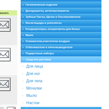
Гигиенические изделия
Дезодоранты, антиперспиранты
аказать
Зубные Пасты, Щетки и Ополаскиватели
Инсектициды и репеленты
Кондиционеры, концентраты для белья
Мыло
Освежители,очистители воздуха
Отбеливатели и пятновыводители
Подарочные наборы
Средства для бани
Для лица
Для ног
Для тела
Мочалки
Мыло
Настои