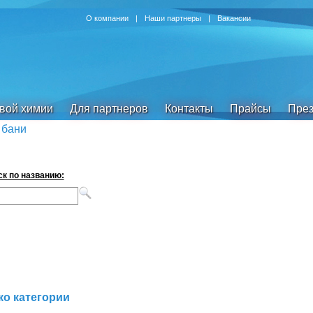
О компании
|
Наши партнеры
|
Вакансии
овой химии
Для партнеров
Контакты
Прайсы
През
 бани
к по названию:
ко категории