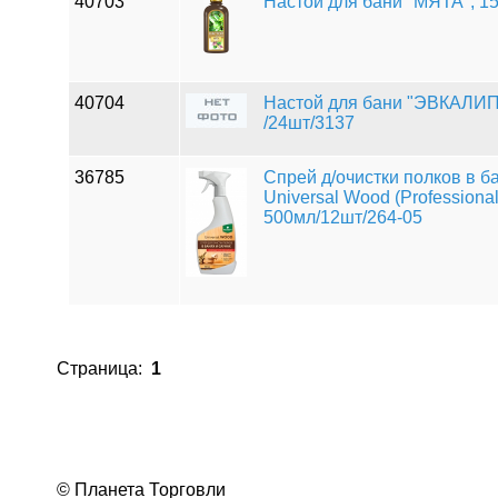
40703
Настой для бани "МЯТА", 15
40704
Настой для бани "ЭВКАЛИП
/24шт/3137
36785
Спрей д/очистки полков в б
Universal Wood (Professional
500мл/12шт/264-05
Страница:
1
© Планета Торговли