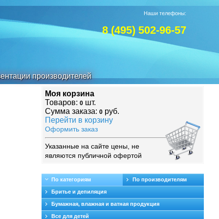
Наши телефоны:
8 (495) 502-96-57
ентации производителей
Моя корзина
Товаров:
шт.
0
Сумма заказа:
руб.
0
Перейти в корзину
Оформить заказ
Указанные на сайте цены, не
являются публичной офертой
По категориям
По производителям
Бритье и депиляция
Бумажная, влажная и ватная продукция
Все для детей