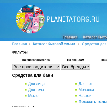
Главная
Каталог быт
Главная
Каталог бытовой химии
Средства для
Фильтры
По производителям
По брендам
Поис
Средства для бани
Для лица
Для ног
Для тела
Мочалки
Мыло
Настои
Показать толь