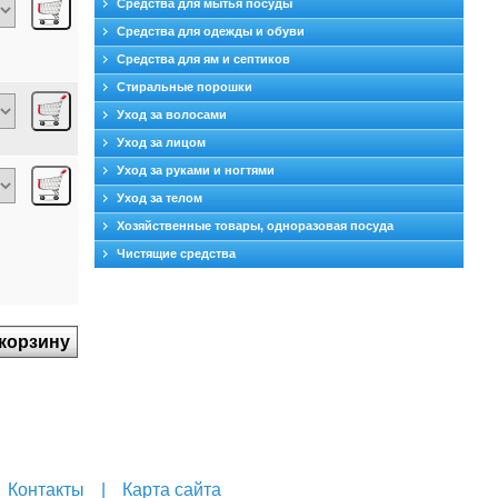
Средства для мытья посуды
Средства для одежды и обуви
Средства для ям и септиков
Стиральные порошки
Уход за волосами
Уход за лицом
Уход за руками и ногтями
Уход за телом
Хозяйственные товары, одноразовая посуда
Чистящие средства
Контакты
|
Карта сайта