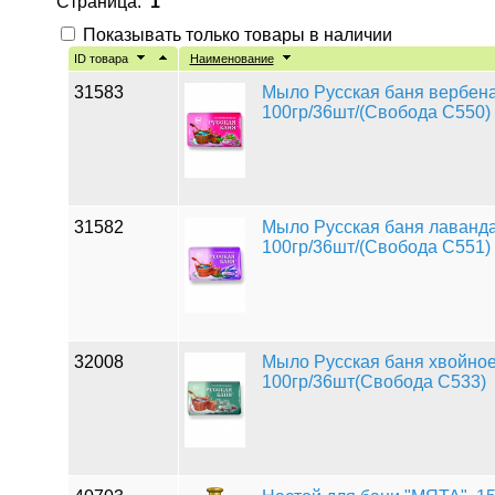
Страница:
1
Показывать только товары в наличии
ID товара
Наименование
31583
Мыло Русская баня вербен
100гр/36шт/(Свобода С550)
31582
Мыло Русская баня лаванд
100гр/36шт/(Свобода С551)
32008
Мыло Русская баня хвойно
100гр/36шт(Свобода С533)