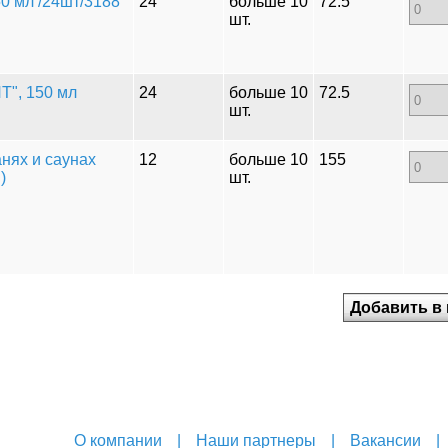
0 мл /24шт/3188
24
больше 10
72.5
шт.
Т", 150 мл
24
больше 10
72.5
шт.
анях и саунах
12
больше 10
155
)
шт.
О компании
|
Наши партнеры
|
Вакансии
|