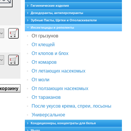
Гигиенические изделия
Дезодоранты, антиперспиранты
Зубные Пасты, Щетки и Ополаскиватели
Инсектициды и репеленты
От грызунов
От клещей
От клопов и блох
От комаров
От летающих насекомых
От моли
От ползающих насекомых
От тараканов
После укусов крема, спреи, лосьоны
Универсальное
Кондиционеры, концентраты для белья
Мыло