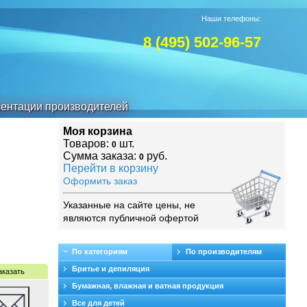
Наши телефоны:
8 (495) 502-96-57
ентации производителей
Моя корзина
Товаров:
шт.
0
Сумма заказа:
руб.
0
Перейти в корзину
Оформить заказ
Указанные на сайте цены, не
являются публичной офертой
По категориям
По производителям
Бритье и депиляция
аказать
Бумажная, влажная и ватная продукция
Все для детей