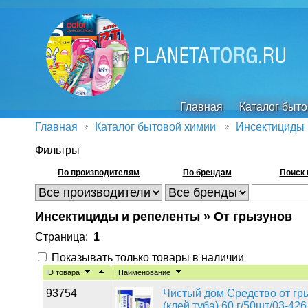
Главная
Каталог быт
Главная
Каталог бытовой химии
Инсектициды 
Фильтры
По производителям
По брендам
Поиск 
Инсектициды и репеленты » От грызунов
Страница:
1
Показывать только товары в наличии
ID товара
Наименование
93754
Чистый дом Средство от гр
(клей,туба) 60 г/50шт/03-4