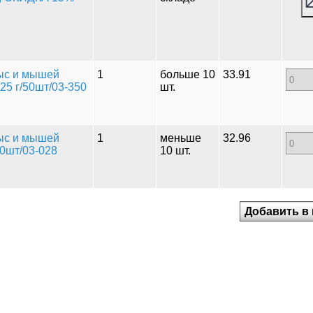
ыс и мышей
1
больше 10
33.91
25 г/50шт/03-350
шт.
ыс и мышей
1
меньше
32.96
50шт/03-028
10 шт.