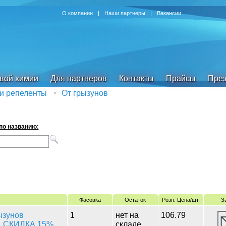
О компании
|
Наши партнеры
|
Вакансии
овой химии
Для партнеров
Контакты
Прайсы
През
и репеленты
От грызунов
по названию:
Фасовка
Остаток
Розн. Цена/шт.
З
ызунов
1
нет на
106.79
26, СКИДКА 15%
складе