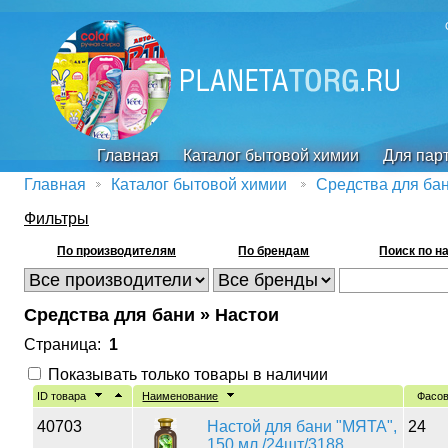
Главная
Каталог бытовой химии
Для пар
Главная
Каталог бытовой химии
Средства для ба
Фильтры
По производителям
По брендам
Поиск по н
Средства для бани » Настои
Страница:
1
Показывать только товары в наличии
ID товара
Наименование
Фасо
40703
Настой для бани "МЯТА",
24
150 мл /24шт/3188