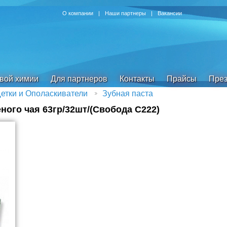
О компании
|
Наши партнеры
|
Вакансии
овой химии
Для партнеров
Контакты
Прайсы
През
етки и Ополаскиватели
Зубная паста
ного чая 63гр/32шт/(Свобода С222)