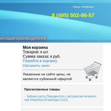
Наши телефоны:
8 (495) 502-96-57
ентации производителей
Моя корзина
Товаров:
шт.
0
Сумма заказа:
руб.
0
Перейти в корзину
Оформить заказ
Указанные на сайте цены, не
являются публичной офертой
Просмотренные товары
Зубная паста Пародонтол с экстрактом зеленого
чая 63гр/32шт/(Свобода С222)