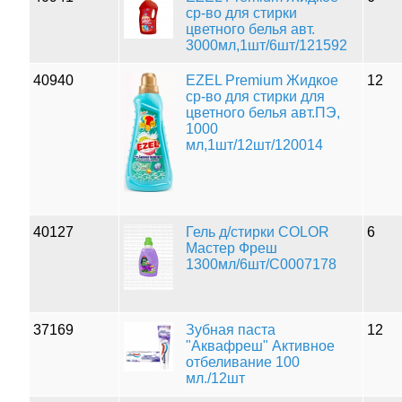
ср-во для стирки
цветного белья авт.
3000мл,1шт/6шт/121592
40940
EZEL Premium Жидкое
12
ср-во для стирки для
цветного белья авт.ПЭ,
1000
мл,1шт/12шт/120014
40127
Гель д/стирки COLOR
6
Мастер Фреш
1300мл/6шт/С0007178
37169
Зубная паста
12
"Аквафреш" Активное
отбеливание 100
мл./12шт