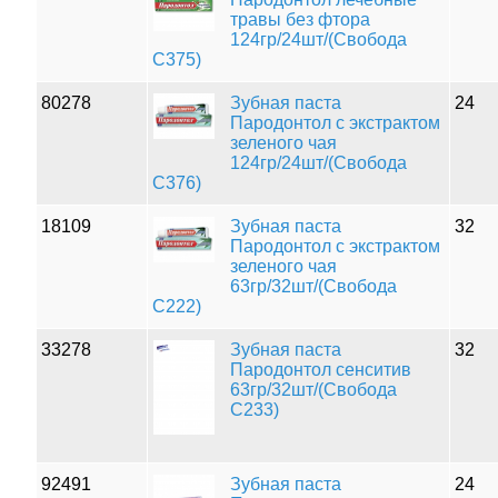
травы без фтора
124гр/24шт/(Свобода
С375)
80278
Зубная паста
24
Пародонтол с экстрактом
зеленого чая
124гр/24шт/(Свобода
С376)
18109
Зубная паста
32
Пародонтол с экстрактом
зеленого чая
63гр/32шт/(Свобода
С222)
33278
Зубная паста
32
Пародонтол сенситив
63гр/32шт/(Свобода
С233)
92491
Зубная паста
24