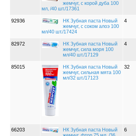
жемчуг, с корой дуба 100
мл, /40 шт./17361
92936
НК Зубная паста Новый
4
жемчуг, с соком алоэ 100
мл/40 шт./17424
82972
НК Зубная паста Новый
4
жемчуг, сила моря 100
мл/40 шт./17129
85015
НК Зубная паста Новый
32
жемчуг, сильная мята 100
мл/32 шт./17123
66203
НК Зубная паста Новый
6
жемчуг, фтор 75 мл.,/36