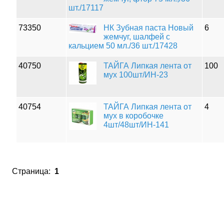
шт./17117
73350
НК Зубная паста Новый
6
жемчуг, шалфей с
кальцием 50 мл./36 шт./17428
40750
ТАЙГА Липкая лента от
100
мух 100шт/ИН-23
40754
ТАЙГА Липкая лента от
4
мух в коробочке
4шт/48шт/ИН-141
Страница:
1