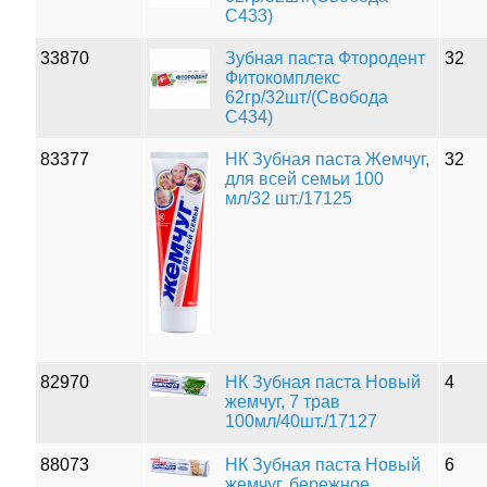
С433)
33870
Зубная паста Фтородент
32
Фитокомплекс
62гр/32шт/(Свобода
С434)
83377
НК Зубная паста Жемчуг,
32
для всей семьи 100
мл/32 шт./17125
82970
НК Зубная паста Новый
4
жемчуг, 7 трав
100мл/40шт./17127
88073
НК Зубная паста Новый
6
жемчуг, бережное