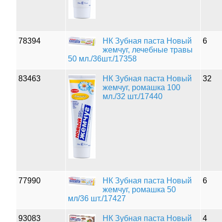
78394
НК Зубная паста Новый
6
жемчуг, лечебные травы
50 мл./36шт./17358
83463
НК Зубная паста Новый
32
жемчуг, ромашка 100
мл./32 шт./17440
77990
НК Зубная паста Новый
6
жемчуг, ромашка 50
мл/36 шт./17427
93083
НК Зубная паста Новый
4