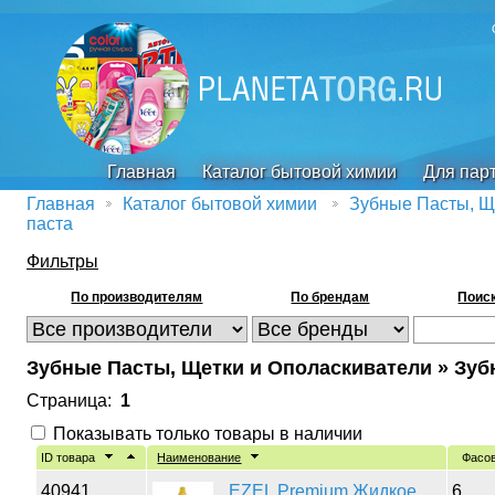
Главная
Каталог бытовой химии
Для пар
Главная
Каталог бытовой химии
Зубные Пасты, Щ
паста
Фильтры
По производителям
По брендам
Поиск
Зубные Пасты, Щетки и Ополаскиватели » Зуб
Страница:
1
Показывать только товары в наличии
ID товара
Наименование
Фасо
40941
EZEL Premium Жидкое
6