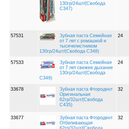
130гр/24шт/(Свобода
С347)
57531
Зубная паста Семейная
24
от 7 лет с ромашкой и
тысячелистником
130гр/24шт/(Свобода С348)
57533
Зубная паста Семейная
24
от 7 лет свежее дыхание
130гр/24шт/(Свобода
С349)
33678
Зубная паста Фтородент
32
Оригинальная
62гр/32шт/(Свобода
С435)
33677
Зубная паста Фтородент
32
Отбеливающая
62гр/32шт/(Свобода