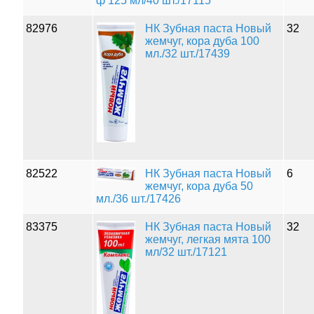
ф 125 мл/40 шт./17115
82976
НК Зубная паста Новый
32
жемчуг, кора дуба 100
мл./32 шт./17439
82522
НК Зубная паста Новый
6
жемчуг, кора дуба 50
мл./36 шт./17426
83375
НК Зубная паста Новый
32
жемчуг, легкая мята 100
мл/32 шт./17121