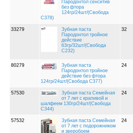
Пародонтол сенситив
без фтора
124гр/24шт/(Свобода
С378)
33279
Зубная паста
32
Пародонтол тройное
действие
63гр/32шт/(Свобода
С232)
80279
Зубная паста
24
Пародонтол тройное
действие без фтора
124гр/24шт/(Свобода С377)
57530
Зубная паста Семейная
24
от 7 лет с крапивой и
шалфеем 130гр/24шт/(Свобода
С344)
57532
Зубная паста Семейная
24
от 7 лет с подорожником
и зверобоем