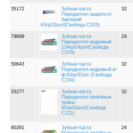
35172
Зубная паста
32
Пародонтол защита от
бактерий
63гр/32шт/(Свобода С203)
79699
Зубная паста
24
Пародонтол кедровый
124гр/24шт/(Свобода
С379)
50643
Зубная паста
32
Пародонтол кедровый в/
ф 63гр/32шт. (Свобода
С234)
33277
Зубная паста
32
Пародонтол лечебные
травы
65гр/32шт/(Свобода
С221)
80281
Зубная паста
24
Пародонтол лечебные