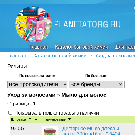
Главная
Каталог бытовой химии
Для пар
Главная
Каталог бытовой химии
Уход за волосами
Фильтры
По производителям
По брендам
Уход за волосами » Мыло для волос
Страница:
1
Показывать только товары в наличии
ID товара
Наименование
93087
Дегтярное Мыло д/тела и
волос 300мл/16 шт./16404