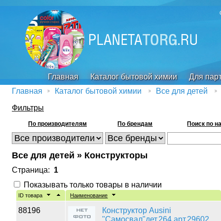
Главная
Каталог бытовой химии
Для пар
Главная
Каталог бытовой химии
Все для детей
Фильтры
По производителям
По брендам
Поиск по н
Все для детей » Конструкторы
Страница:
1
Показывать только товары в наличии
ID товара
Наименование
88196
Конструктор Ausini
"Самосвал"дет.264 арт.29602