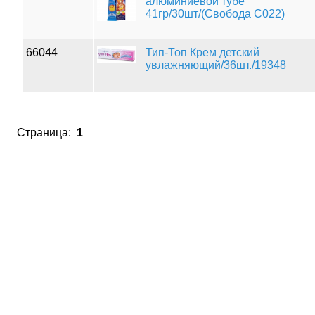
алюминиевой тубе
41гр/30шт/(Свобода С022)
66044
Тип-Топ Крем детский
увлажняющий/36шт./19348
Страница:
1