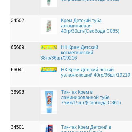
34502
Крем Детский туба
алюминиевая
40гр/30шт/(Свобода С085)
65689
НК Крем Детский
косметический
38гр/36шт/19216
66041
НК Крем Детский лёгкий
увлажняющий 40гр/36шт/19219
36998
Тик-так Крем в
ламинированной тубе
75мл/15шт/(Свобода С361)
34501
Тик-так Крем Детский в