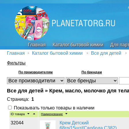
Главная
Каталог бытовой химии
Для пар
Главная
Каталог бытовой химии
Все для детей
Фильтры
По производителям
По брендам
Все для детей » Крем, масло, молочко для тел
Страница:
1
Показывать только товары в наличии
ID товара
Наименование
32044
Крем Детский
68гр/15шт/(Свобода С382)