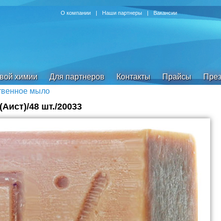
О компании
|
Наши партнеры
|
Вакансии
овой химии
Для партнеров
Контакты
Прайсы
През
твенное мыло
Аист)/48 шт./20033