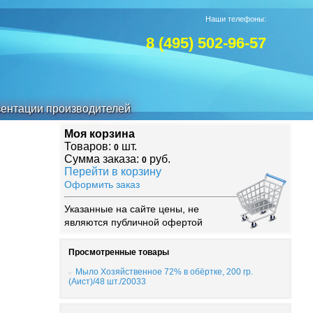
Наши телефоны:
8 (495) 502-96-57
ентации производителей
Моя корзина
Товаров:
шт.
0
Сумма заказа:
руб.
0
Перейти в корзину
Оформить заказ
Указанные на сайте цены, не
являются публичной офертой
Просмотренные товары
Мыло Хозяйственное 72% в обёртке, 200 гр.
(Аист)/48 шт./20033