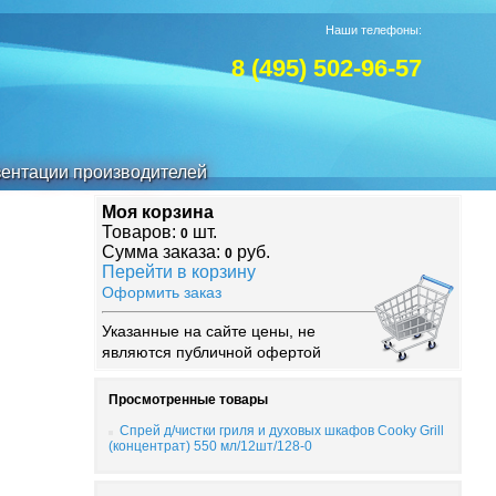
Наши телефоны:
8 (495) 502-96-57
ентации производителей
Моя корзина
Товаров:
шт.
0
Сумма заказа:
руб.
0
Перейти в корзину
Оформить заказ
Указанные на сайте цены, не
являются публичной офертой
Просмотренные товары
Спрей д/чистки гриля и духовых шкафов Cooky Grill
(концентрат) 550 мл/12шт/128-0