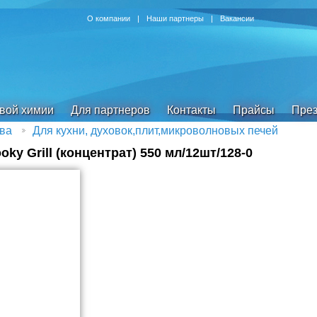
О компании
|
Наши партнеры
|
Вакансии
овой химии
Для партнеров
Контакты
Прайсы
През
ва
Для кухни, духовок,плит,микроволновых печей
y Grill (концентрат) 550 мл/12шт/128-0