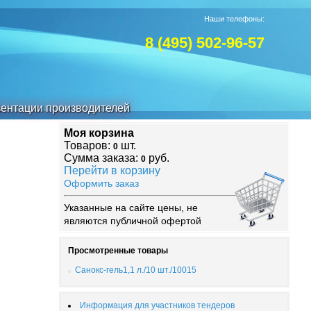
Наши телефоны:
8 (495) 502-96-57
ентации производителей
Моя корзина
Товаров:
шт.
0
Сумма заказа:
руб.
0
Перейти в корзину
Оформить заказ
Указанные на сайте цены, не
являются публичной офертой
Просмотренные товары
Санокс-гель1,1 л./10 шт./10015
Информация для участников тендеров