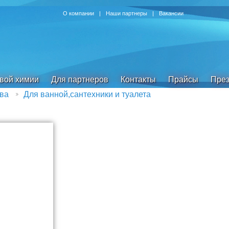
О компании
|
Наши партнеры
|
Вакансии
овой химии
Для партнеров
Контакты
Прайсы
През
ва
Для ванной,сантехники и туалета