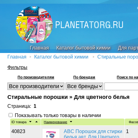
Главная
Каталог бытовой химии
Для пар
Главная
Каталог бытовой химии
Стиральные пор
Фильтры
По производителям
По брендам
Поиск по н
Стиральные порошки » Для цветного белья
Страница:
1
Показывать только товары в наличии
ID товара
Наименование
Фасо
40823
ABC Порошок для стирки
1
белья авт. Для Цветного