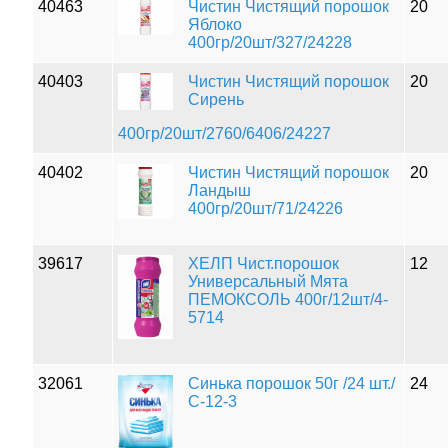
40463
Чистин Чистящий порошок
20
Яблоко
400гр/20шт/327/24228
40403
Чистин Чистящий порошок
20
Сирень
400гр/20шт/2760/6406/24227
40402
Чистин Чистящий порошок
20
Ландыш
400гр/20шт/71/24226
39617
ХЕЛП Чист.порошок
12
Универсальный Мята
ПЕМОКСОЛЬ 400г/12шт/4-
5714
32061
Синька порошок 50г /24 шт./
24
С-12-3