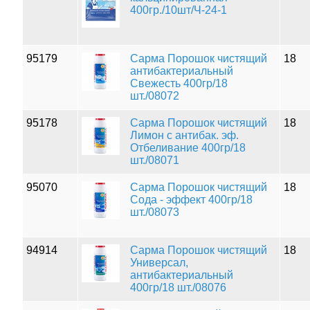
400гр./10шт/Ч-24-1
95179
Сарма Порошок чистящий
18
антибактериальный
Свежесть 400гр/18
шт./08072
95178
Сарма Порошок чистящий
18
Лимон с антибак. эф.
Отбеливание 400гр/18
шт./08071
95070
Сарма Порошок чистящий
18
Сода - эффект 400гр/18
шт./08073
94914
Сарма Порошок чистящий
18
Универсал,
антибактериальный
400гр/18 шт./08076