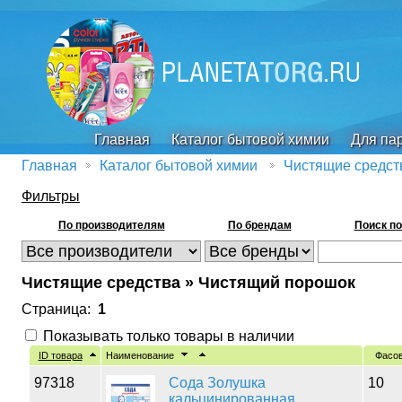
Главная
Каталог бытовой химии
Для па
Главная
Каталог бытовой химии
Чистящие средст
Фильтры
По производителям
По брендам
Поиск по
Чистящие средства » Чистящий порошок
Страница:
1
Показывать только товары в наличии
ID товара
Наименование
Фасо
97318
Сода Золушка
10
кальцинированная